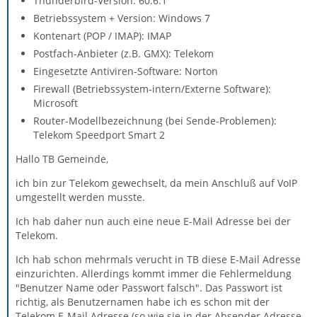
Thunderbird-Version: 60.6.1
Betriebssystem + Version: Windows 7
Kontenart (POP / IMAP): IMAP
Postfach-Anbieter (z.B. GMX): Telekom
Eingesetzte Antiviren-Software: Norton
Firewall (Betriebssystem-intern/Externe Software):
Microsoft
Router-Modellbezeichnung (bei Sende-Problemen):
Telekom Speedport Smart 2
Hallo TB Gemeinde,
ich bin zur Telekom gewechselt, da mein Anschluß auf VoIP
umgestellt werden musste.
Ich hab daher nun auch eine neue E-Mail Adresse bei der
Telekom.
Ich hab schon mehrmals verucht in TB diese E-Mail Adresse
einzurichten. Allerdings kommt immer die Fehlermeldung
"Benutzer Name oder Passwort falsch". Das Passwort ist
richtig, als Benutzernamen habe ich es schon mit der
Telekom E-Mail Adresse (so wie sie in der Absender Adresse