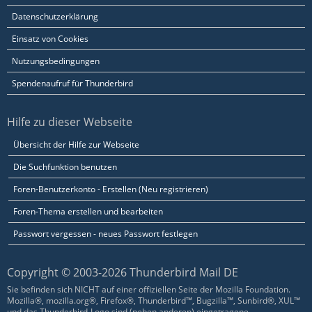
Datenschutzerklärung
Einsatz von Cookies
Nutzungsbedingungen
Spendenaufruf für Thunderbird
Hilfe zu dieser Webseite
Übersicht der Hilfe zur Webseite
Die Suchfunktion benutzen
Foren-Benutzerkonto - Erstellen (Neu registrieren)
Foren-Thema erstellen und bearbeiten
Passwort vergessen - neues Passwort festlegen
Copyright © 2003-2026 Thunderbird Mail DE
Sie befinden sich NICHT auf einer offiziellen Seite der Mozilla Foundation.
Mozilla®, mozilla.org®, Firefox®, Thunderbird™, Bugzilla™, Sunbird®, XUL™
und das Thunderbird-Logo sind (neben anderen) eingetragene