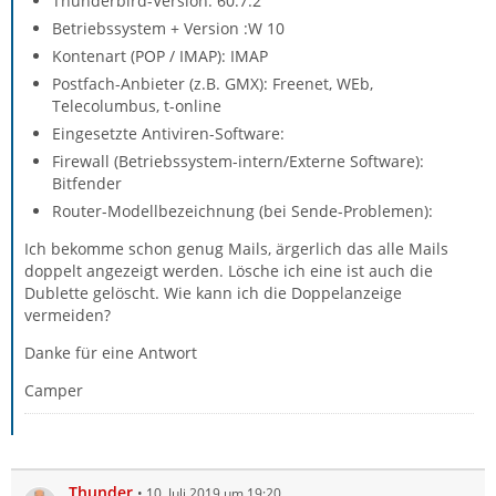
Thunderbird-Version: 60.7.2
Betriebssystem + Version :W 10
Kontenart (POP / IMAP): IMAP
Postfach-Anbieter (z.B. GMX): Freenet, WEb,
Telecolumbus, t-online
Eingesetzte Antiviren-Software:
Firewall (Betriebssystem-intern/Externe Software):
Bitfender
Router-Modellbezeichnung (bei Sende-Problemen):
Ich bekomme schon genug Mails, ärgerlich das alle Mails
doppelt angezeigt werden. Lösche ich eine ist auch die
Dublette gelöscht. Wie kann ich die Doppelanzeige
vermeiden?
Danke für eine Antwort
Camper
Thunder
10. Juli 2019 um 19:20