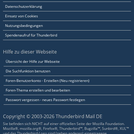
Datenschutzerklärung
Einsatz von Cookies
Nutzungsbedingungen
Spendenaufruf für Thunderbird
Hilfe zu dieser Webseite
Übersicht der Hilfe zur Webseite
Die Suchfunktion benutzen
Foren-Benutzerkonto - Erstellen (Neu registrieren)
Foren-Thema erstellen und bearbeiten
Passwort vergessen - neues Passwort festlegen
Copyright © 2003-2026 Thunderbird Mail DE
Sie befinden sich NICHT auf einer offiziellen Seite der Mozilla Foundation.
Mozilla®, mozilla.org®, Firefox®, Thunderbird™, Bugzilla™, Sunbird®, XUL™
und das Thunderbird-Logo sind (neben anderen) eingetragene