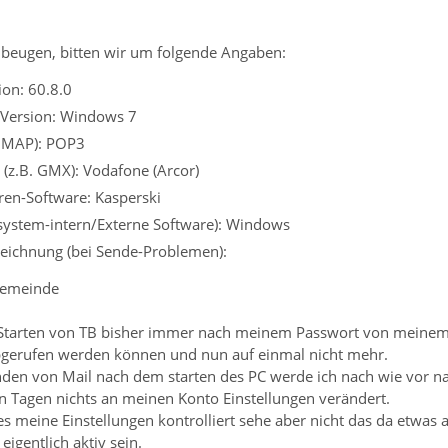
beugen, bitten wir um folgende Angaben:
on: 60.8.0
 Version: Windows 7
 IMAP): POP3
 (z.B. GMX): Vodafone (Arcor)
iren-Software: Kasperski
ssystem-intern/Externe Software): Windows
eichnung (bei Sende-Problemen):
Gemeinde
Starten von TB bisher immer nach meinem Passwort von meinem 
bgerufen werden können und nun auf einmal nicht mehr.
den von Mail nach dem starten des PC werde ich nach wie vor n
en Tagen nichts an meinen Konto Einstellungen verändert.
stes meine Einstellungen kontrolliert sehe aber nicht das da etwas
eigentlich aktiv sein.