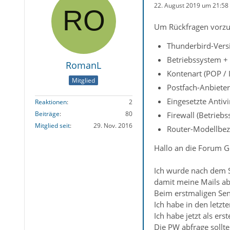
22. August 2019 um 21:58
Um Rückfragen vorzu
Thunderbird-Versi
Betriebssystem +
RomanL
Kontenart (POP /
Mitglied
Postfach-Anbieter
Eingesetzte Antiv
Reaktionen
2
Beiträge
80
Firewall (Betrieb
Mitglied seit
29. Nov. 2016
Router-Modellbez
Hallo an die Forum 
Ich wurde nach dem 
damit meine Mails a
Beim erstmaligen Sen
Ich habe in den letzt
Ich habe jetzt als er
Die PW abfrage sollte 