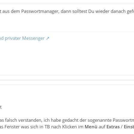
t aus dem Passwortmanager, dann solltest Du wieder danach gef
nd privater Messenger
t
as falsch verstanden, ich habe gedacht der sogenannte Passwor
as Fenster was sich in TB nach Klicken im
Menü
auf
Extras
/
Eins