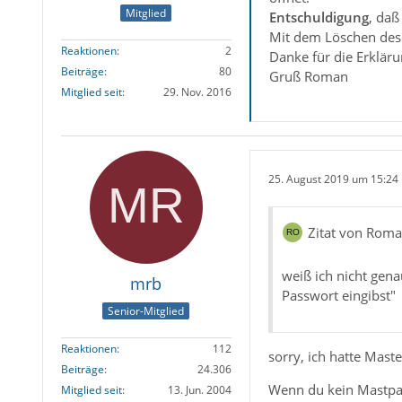
Mitglied
Entschuldigung
, daß
Mit dem Löschen des 
Reaktionen
2
Danke für die Erklär
Beiträge
80
Gruß Roman
Mitglied seit
29. Nov. 2016
25. August 2019 um 15:24
Zitat von Rom
weiß ich nicht gen
mrb
Passwort eingibst"
Senior-Mitglied
Reaktionen
112
sorry, ich hatte Mast
Beiträge
24.306
Wenn du kein Mastpas
Mitglied seit
13. Jun. 2004