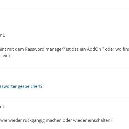
anL
int mit dem Password manager? ist das ein AddOn ? oder wo fin
n ein?
swörter gespeichert?
anL
dwie wieder rückgängig machen oder wieder einschalten?