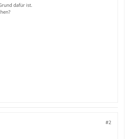
rund dafür ist.
chen?
#2