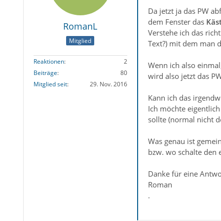
Da jetzt ja das PW ab
dem Fenster das
Käs
RomanL
Verstehe ich das rich
Mitglied
Text?) mit dem man d
Reaktionen
2
Wenn ich also einmal
Beiträge
80
wird also jetzt das P
Mitglied seit
29. Nov. 2016
Kann ich das irgendw
Ich möchte eigentlic
sollte (normal nicht 
Was genau ist gemein
bzw. wo schalte den 
Danke für eine Antwo
Roman
.