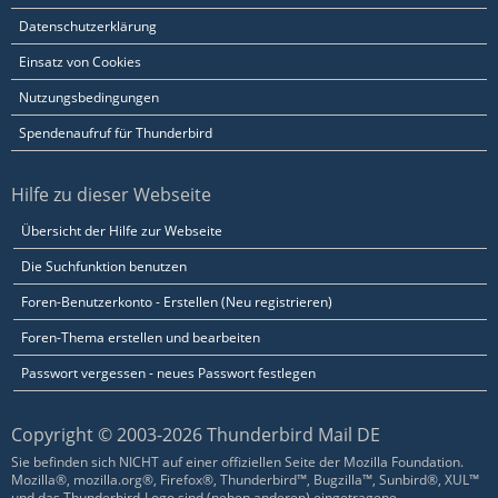
Datenschutzerklärung
Einsatz von Cookies
Nutzungsbedingungen
Spendenaufruf für Thunderbird
Hilfe zu dieser Webseite
Übersicht der Hilfe zur Webseite
Die Suchfunktion benutzen
Foren-Benutzerkonto - Erstellen (Neu registrieren)
Foren-Thema erstellen und bearbeiten
Passwort vergessen - neues Passwort festlegen
Copyright © 2003-2026 Thunderbird Mail DE
Sie befinden sich NICHT auf einer offiziellen Seite der Mozilla Foundation.
Mozilla®, mozilla.org®, Firefox®, Thunderbird™, Bugzilla™, Sunbird®, XUL™
und das Thunderbird-Logo sind (neben anderen) eingetragene