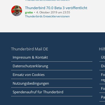
Thunderbird 70.0 Beta 3 veröffentlicht
graba
4. Oktober 2019 um 23:55
Thunderbirds Entwicklerversionen
Thunderbird Mail DE
Hil
Impressum & Kontakt
Üb
Datenschutzerklärung
Di
Einsatz von Cookies
Fo
re
Nutzungsbedingungen
Fo
Spendenaufruf für Thunderbird
Pa