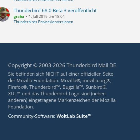
Thunderbird 68.0 Beta 3 veröffentlicht
graba
1. Juli 2019 um 18:04
Thunderbirds Entwicklerversionen
Copyright © 2003-2026 Thunderbird Mail DE
Sie befinden sich NICHT auf einer offiziellen Seite
der Mozilla Foundation. Mozilla®, mozilla.org®,
Firefox®, Thunderbird™, Bugzilla™, Sunbird®,
XUL™ und das Thunderbird-Logo sind (neben
anderen) eingetragene Markenzeichen der Mozilla
Foundation.
Community-Software:
WoltLab Suite™