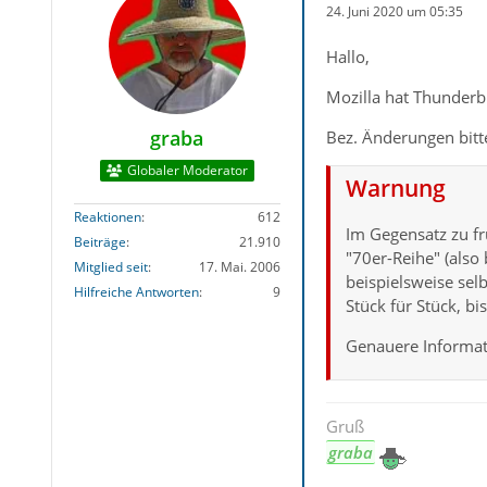
24. Juni 2020 um 05:35
Hallo,
Mozilla hat Thunderbi
graba
Bez. Änderungen bit
Globaler Moderator
Warnung
Reaktionen
612
Im Gegensatz zu fr
Beiträge
21.910
"70er-Reihe" (also
Mitglied seit
17. Mai. 2006
beispielsweise se
Hilfreiche Antworten
9
Stück für Stück, b
Genauere Informat
Gruß
graba