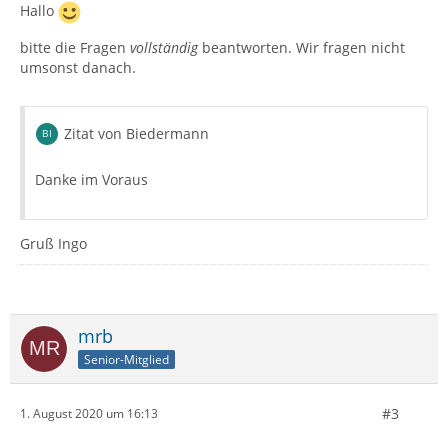
(alte und neue Version angeben):
Hallo
Betriebssystem + Version:
Kontenart (POP / IMAP):
bitte die Fragen
vollständig
beantworten. Wir fragen nicht
Postfach-Anbieter (z.B. GMX):
umsonst danach.
Eingesetzte Antiviren-Software:
Firewall (Betriebssystem-intern/Externe Software):
Router-Modellbezeichnung (bei Sende-Problemen):
Zitat von Biedermann
Danke im Voraus
Gruß Ingo
mrb
Senior-Mitglied
#3
1. August 2020 um 16:13