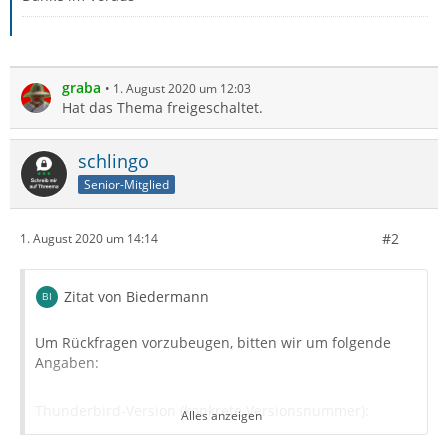
graba
1. August 2020 um 12:03
Hat das Thema freigeschaltet.
schlingo
Senior-Mitglied
#2
1. August 2020 um 14:14
Zitat von Biedermann
Um Rückfragen vorzubeugen, bitten wir um folgende
Angaben:
Thunderbird-Version (konkrete Versionsnummer):
Alles anzeigen
Wurde gerade auf eine neue Versionsreihe aktualisiert