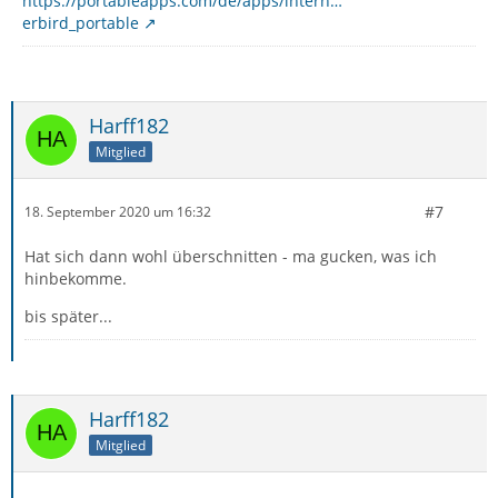
https://portableapps.com/de/apps/intern…
erbird_portable
Harff182
Mitglied
#7
18. September 2020 um 16:32
Hat sich dann wohl überschnitten - ma gucken, was ich
hinbekomme.
bis später...
Harff182
Mitglied