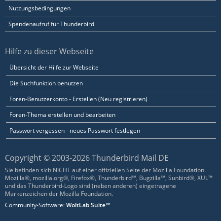
Nutzungsbedingungen
Spendenaufruf für Thunderbird
Hilfe zu dieser Webseite
Übersicht der Hilfe zur Webseite
Die Suchfunktion benutzen
Foren-Benutzerkonto - Erstellen (Neu registrieren)
Foren-Thema erstellen und bearbeiten
Passwort vergessen - neues Passwort festlegen
Copyright © 2003-2026 Thunderbird Mail DE
Sie befinden sich NICHT auf einer offiziellen Seite der Mozilla Foundation.
Mozilla®, mozilla.org®, Firefox®, Thunderbird™, Bugzilla™, Sunbird®, XUL™
und das Thunderbird-Logo sind (neben anderen) eingetragene
Markenzeichen der Mozilla Foundation.
Community-Software:
WoltLab Suite™