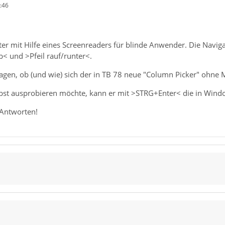
:46
er mit Hilfe eines Screenreaders für blinde Anwender. Die Navig
< und >Pfeil rauf/runter<.
gen, ob (und wie) sich der in TB 78 neue "Column Picker" ohne 
lbst ausprobieren möchte, kann er mit >STRG+Enter< die in Windo
 Antworten!