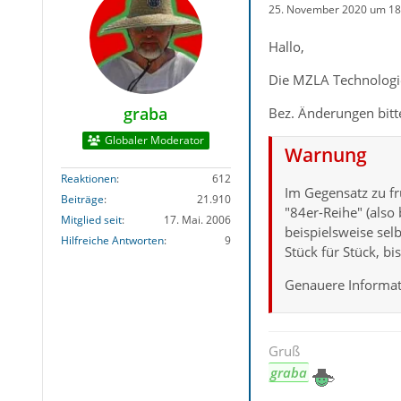
25. November 2020 um 18
Hallo,
Die MZLA Technologie
graba
Bez. Änderungen bit
Globaler Moderator
Warnung
Reaktionen
612
Im Gegensatz zu fr
Beiträge
21.910
"84er-Reihe" (also
Mitglied seit
17. Mai. 2006
beispielsweise se
Hilfreiche Antworten
9
Stück für Stück, b
Genauere Informat
Gruß
graba