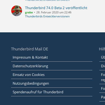
Thunderbird 74.0 Beta 2 veröffentlicht
graba
28. Februar 2020 um 22:46
Thunderbirds Entwicklerversionen
Thunderbird Mail DE
Hil
Impressum & Kontakt
Üb
Datenschutzerklärung
Di
Einsatz von Cookies
Fo
re
Nutzungsbedingungen
Fo
Spendenaufruf für Thunderbird
Pa