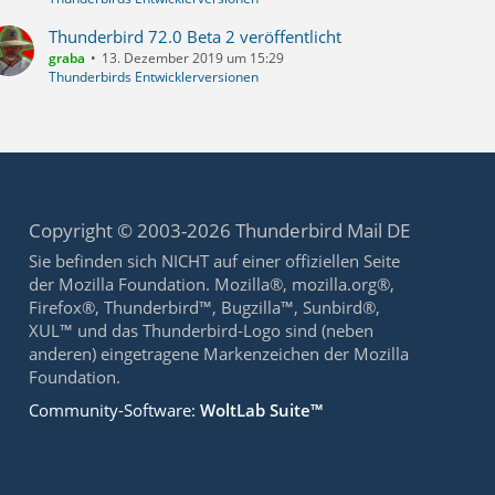
Thunderbird 72.0 Beta 2 veröffentlicht
graba
13. Dezember 2019 um 15:29
Thunderbirds Entwicklerversionen
Copyright © 2003-2026 Thunderbird Mail DE
Sie befinden sich NICHT auf einer offiziellen Seite
der Mozilla Foundation. Mozilla®, mozilla.org®,
Firefox®, Thunderbird™, Bugzilla™, Sunbird®,
XUL™ und das Thunderbird-Logo sind (neben
anderen) eingetragene Markenzeichen der Mozilla
Foundation.
Community-Software:
WoltLab Suite™