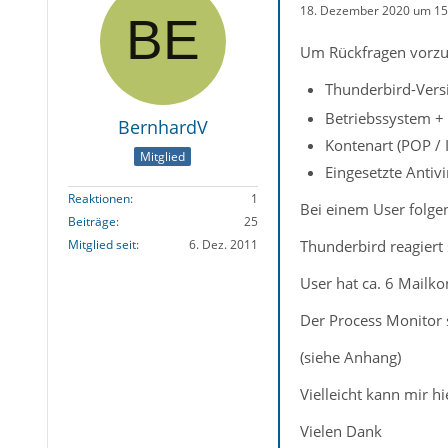
18. Dezember 2020 um 15
Um Rückfragen vorzu
Thunderbird-Versi
Betriebssystem +
BernhardV
Kontenart (POP /
Mitglied
Eingesetzte Antiv
Reaktionen
1
Bei einem User folge
Beiträge
25
Mitglied seit
6. Dez. 2011
Thunderbird reagiert 
User hat ca. 6 Mailk
Der Process Monitor 
(siehe Anhang)
Vielleicht kann mir h
Vielen Dank