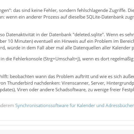
en": das sind keine Fehler, sondern fehlschlagende Zugriffe. Di
 tun: wenn ein anderer Prozess auf dieselbe SQLite-Datenbank zu
also Datenaktivität in der Datenbank "deleted.sqlite". Wenn es seh
ber 10 Minuten) eventuell ein Hinweis auf ein Problem im Bereic
d, würde in dem Fall aber mal alle Datenquellen aller Kalender p
n die Fehlerkonsole (Strg+Umschalt+J), wenn es dort regelmäßig 
ilft: beobachten wann das Problem auftritt und wie es sich äußer
on Thunderbird nachdenken: Virenscanner, Server, Hintergrundpr
ates), Viren oder andere Schadsoftware, zu wenige freier Festpla
anderem
Synchronisationssoftware für Kalender und Adressbücher