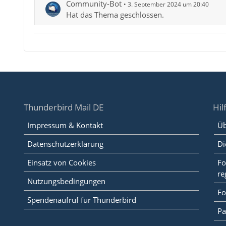
Community-Bot
3. September 2024 um 20:40
Hat das Thema geschlossen.
Thunderbird Mail DE
Hil
Impressum & Kontakt
Üb
Datenschutzerklärung
Di
Einsatz von Cookies
Fo
re
Nutzungsbedingungen
Fo
Spendenaufruf für Thunderbird
Pa