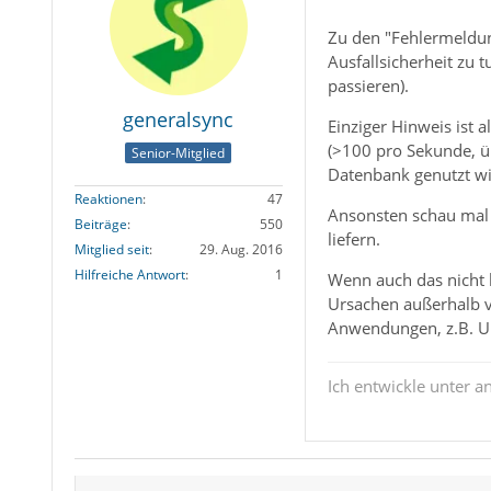
Zu den "Fehlermeldung
Ausfallsicherheit zu
passieren).
generalsync
Einziger Hinweis ist 
(>100 pro Sekunde, ü
Senior-Mitglied
Datenbank genutzt wir
Reaktionen
47
Ansonsten schau mal i
Beiträge
550
liefern.
Mitglied seit
29. Aug. 2016
Hilfreiche Antwort
1
Wenn auch das nicht h
Ursachen außerhalb v
Anwendungen, z.B. Upd
Ich entwickle unter 