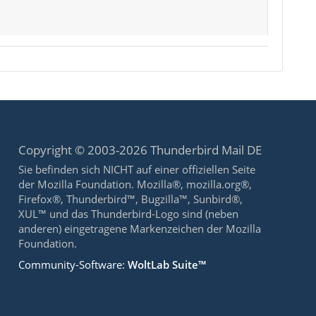
Copyright © 2003-2026 Thunderbird Mail DE
Sie befinden sich NICHT auf einer offiziellen Seite
der Mozilla Foundation. Mozilla®, mozilla.org®,
Firefox®, Thunderbird™, Bugzilla™, Sunbird®,
XUL™ und das Thunderbird-Logo sind (neben
anderen) eingetragene Markenzeichen der Mozilla
Foundation.
Community-Software:
WoltLab Suite™