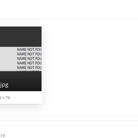
jpg
9 × 79
:19