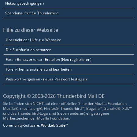
Nutzungsbedingungen
Spendenaufruf für Thunderbird
Hilfe zu dieser Webseite
Übersicht der Hilfe zur Webseite
Die Suchfunktion benutzen
Foren-Benutzerkonto - Erstellen (Neu registrieren)
Foren-Thema erstellen und bearbeiten
Passwort vergessen - neues Passwort festlegen
Copyright © 2003-2026 Thunderbird Mail DE
Sie befinden sich NICHT auf einer offiziellen Seite der Mozilla Foundation.
Mozilla®, mozilla.org®, Firefox®, Thunderbird™, Bugzilla™, Sunbird®, XUL™
und das Thunderbird-Logo sind (neben anderen) eingetragene
Markenzeichen der Mozilla Foundation.
Community-Software:
WoltLab Suite™