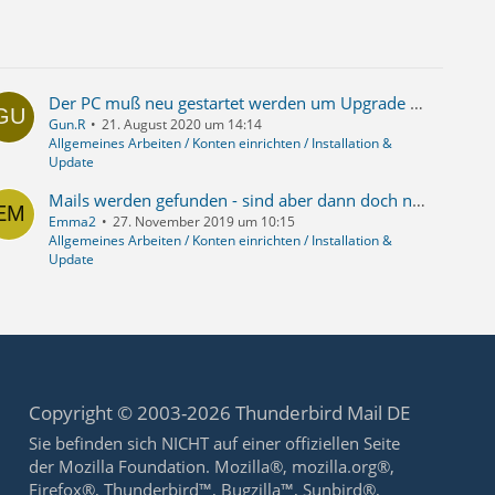
Der PC muß neu gestartet werden um Upgrade von TB abzuschließen
Gun.R
21. August 2020 um 14:14
Allgemeines Arbeiten / Konten einrichten / Installation &
Update
Mails werden gefunden - sind aber dann doch nicht da?
Emma2
27. November 2019 um 10:15
Allgemeines Arbeiten / Konten einrichten / Installation &
Update
Copyright © 2003-2026 Thunderbird Mail DE
Sie befinden sich NICHT auf einer offiziellen Seite
der Mozilla Foundation. Mozilla®, mozilla.org®,
Firefox®, Thunderbird™, Bugzilla™, Sunbird®,