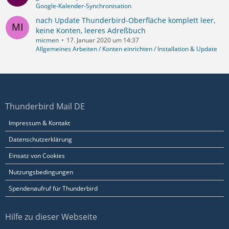
Google-Kalender-Synchronisation
nach Update Thunderbird-Oberfläche komplett leer,
keine Konten, leeres Adreßbuch
micmen
17. Januar 2020 um 14:37
Allgemeines Arbeiten / Konten einrichten / Installation & Update
Thunderbird Mail DE
Impressum & Kontakt
Datenschutzerklärung
Einsatz von Cookies
Nutzungsbedingungen
Spendenaufruf für Thunderbird
Hilfe zu dieser Webseite