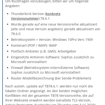
Um Rückfragen vorzubeugen, bitten wir um folgende
Angaben:
Thunderbird-Version (
konkrete
Versionsnummer
):78.6.1.
Wurde gerade auf eine neue Versionsreihe aktualisiert
(alte und neue Version angeben): gerade aktualisiert von
78.6.0
Betriebssystem + Version: Windows 10Pro Vers 1909
Kontenart (POP / IMAP): IMAP
Postfach-Anbieter (z.B. GMX): Arbeitgeber
Eingesetzte Antiviren-Software: Sophos zusätzlich zu
Microsoft vorinstalliert
Firewall (Betriebssystem-intern/Externe Software):
Sophos zusätzlich zu Microsoft vorinstalliert
Router-Modellbezeichnung (bei Sende-Problemen):
Nach autom. update auf TB78.6.1. werden nur noch die
lokalen Ordner angezeigt. An den beiden möglichen
Konflikten mit der gesamten TB78 Versionsreihe, die auf
Ihrer Webseite erwähnt werden (veraltete TLS-Version,
Antivir Programm, Nachricht von Thunder vom 3.11.2020)