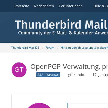
Startseite
Nachrichten
Herunterladen
Hilfe & L
Thunderbird Mail DE
Forum
Hilfe zu Verschlüsselung & elektro
OpenPGP-Verwaltung, pri
gthkundo
17. Janu
78.*
Windows