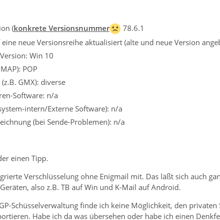
on (
konkrete Versionsnummer
78.6.1
eine neue Versionsreihe aktualisiert (alte und neue Version ange
 Version: Win 10
 IMAP): POP
 (z.B. GMX): diverse
iren-Software: n/a
ssystem-intern/Externe Software): n/a
eichnung (bei Sende-Problemen): n/a
er einen Tipp.
egrierte Verschlüsselung ohne Enigmail mit. Das läßt sich auch gan
Geräten, also z.B. TB auf Win und K-Mail auf Android.
P-Schüsselverwaltung finde ich keine Möglichkeit, den privaten S
rtieren. Habe ich da was übersehen oder habe ich einen Denkfe