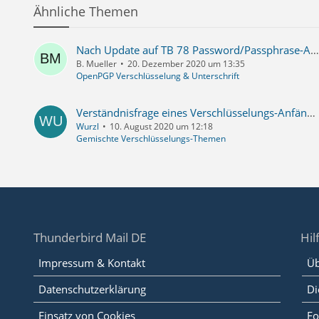
Ähnliche Themen
Nach Update auf TB 78 Password/Passphrase-Abfrage für private Schlüssel wieder einrichten - Schritt für Schritt
B. Mueller
20. Dezember 2020 um 13:35
OpenPGP Verschlüsselung & Unterschrift
Verständnisfrage eines Verschlüsselungs-Anfängers :)
Wurzl
10. August 2020 um 12:18
Gemischte Verschlüsselungs-Themen
Thunderbird Mail DE
Hil
Impressum & Kontakt
Üb
Datenschutzerklärung
Di
Einsatz von Cookies
Fo