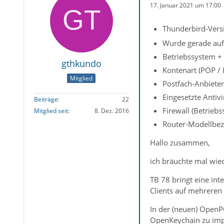
17. Januar 2021 um 17:00
Thunderbird-Versi
Wurde gerade auf 
Betriebssystem +
gthkundo
Kontenart (POP /
Mitglied
Postfach-Anbieter
Eingesetzte Antiv
Beiträge
22
Firewall (Betrieb
Mitglied seit
8. Dez. 2016
Router-Modellbez
Hallo zusammen,
ich bräuchte mal wied
TB 78 bringt eine int
Clients auf mehreren 
In der (neuen) OpenPG
OpenKeychain zu impo