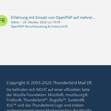
Erfahrung mit Einsatz von OpenPGP auf mehreren Rechnern und unter verschiedenen Betriebssystemen?
felbre
20. Oktober 2020 um 19:59
OpenPGP Verschlüsselung & Unterschrift
Copyright © 2003-2026 Thunderbird Mail DE
Sie befinden sich NICHT auf einer offiziellen Seite
der Mozilla Foundation. Mozilla®, mozilla.org®,
Firefox®, Thunderbird™, Bugzilla™, Sunbird®,
XUL™ und das Thunderbird-Logo sind (neben
anderen) eingetragene Markenzeichen der Mozilla