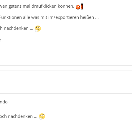
a wenigstens mal draufklicken können.
unktionen alle was mit im/exportieren heißen ...
och nachdenken ...
n.
undo
 noch nachdenken ...