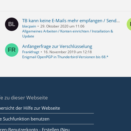
TB kann keine E-Mails mehr empfangen / Senden geht noch. Problem war ESET Nod32 - Lösung hier im Thema - ESET dann wieder erfolgreich aktiv
blacpain
29. Oktober 2020 um 11:06
Allgemeines Arbeiten / Konten einrichten / Installation &
Update
Anfängerfrage zur Verschlüsselung
Frankfragt
16. November 2019 um 12:18
Enigmail OpenPGP in Thunderbird-Versionen bis 68.*
fe zu dieser Webseite
ersicht der Hilfe zur Webseite
e Suchfunktion benutzen
ren-Benutzerkonto - Erstellen (Neu