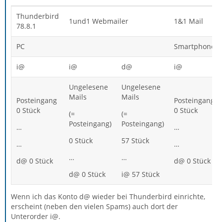
Thunderbird
1und1 Webmailer
1&1 Mail
78.8.1
PC
Smartphone
i@
i@
d@
i@
Ungelesene
Ungelesene
Mails
Mails
Posteingang
Posteingang
0 Stück
0 Stück
(=
(=
Posteingang)
Posteingang)
…
…
0 Stück
57 Stück
…
…
…
…
d@ 0 Stück
d@ 0 Stück
d@ 0 Stück
i@ 57 Stück
Wenn ich das Konto d@ wieder bei Thunderbird einrichte,
erscheint (neben den vielen Spams) auch dort der
Unterorder i@.