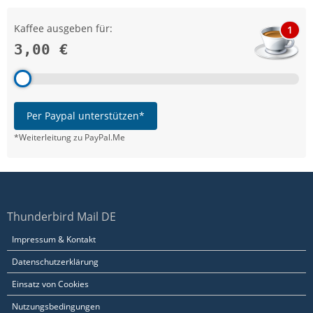
Kaffee ausgeben für:
1
3,00 €
Per Paypal unterstützen*
*Weiterleitung zu PayPal.Me
Thunderbird Mail DE
Impressum & Kontakt
Datenschutzerklärung
Einsatz von Cookies
Nutzungsbedingungen