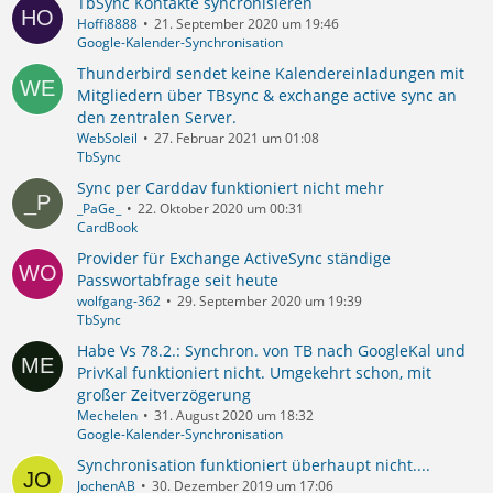
TbSync Kontakte syncronisieren
Hoffi8888
21. September 2020 um 19:46
Google-Kalender-Synchronisation
Thunderbird sendet keine Kalendereinladungen mit
Mitgliedern über TBsync & exchange active sync an
den zentralen Server.
WebSoleil
27. Februar 2021 um 01:08
TbSync
Sync per Carddav funktioniert nicht mehr
_PaGe_
22. Oktober 2020 um 00:31
CardBook
Provider für Exchange ActiveSync ständige
Passwortabfrage seit heute
wolfgang-362
29. September 2020 um 19:39
TbSync
Habe Vs 78.2.: Synchron. von TB nach GoogleKal und
PrivKal funktioniert nicht. Umgekehrt schon, mit
großer Zeitverzögerung
Mechelen
31. August 2020 um 18:32
Google-Kalender-Synchronisation
Synchronisation funktioniert überhaupt nicht....
JochenAB
30. Dezember 2019 um 17:06