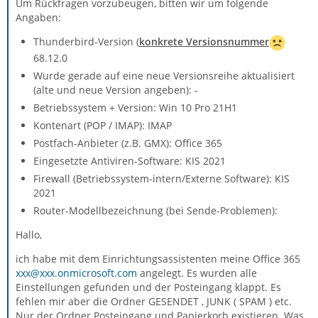
Um Rückfragen vorzubeugen, bitten wir um folgende
Angaben:
Thunderbird-Version (
konkrete Versionsnummer
68.12.0
Wurde gerade auf eine neue Versionsreihe aktualisiert
(alte und neue Version angeben): -
Betriebssystem + Version: Win 10 Pro 21H1
Kontenart (POP / IMAP): IMAP
Postfach-Anbieter (z.B. GMX): Office 365
Eingesetzte Antiviren-Software: KIS 2021
Firewall (Betriebssystem-intern/Externe Software): KIS
2021
Router-Modellbezeichnung (bei Sende-Problemen):
Hallo,
ich habe mit dem Einrichtungsassistenten meine Office 365
xxx@xxx.onmicrosoft.com
angelegt. Es wurden alle
Einstellungen gefunden und der Posteingang klappt. Es
fehlen mir aber die Ordner GESENDET , JUNK ( SPAM ) etc.
Nur der Ordner Posteingang und Papierkorb existieren. Was