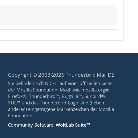
Copyright © 2003-2026 Thunderbird Mail DE
Sie befinden sich NICHT auf einer offiziellen Seite
der Mozilla Foundation. Mozilla®, mozilla.org®,
Firefox®, Thunderbird™, Bugzilla™, Sunbird®,
XUL™ und das Thunderbird-Logo sind (neben
anderen) eingetragene Markenzeichen der Mozilla
Foundation.
Community-Software:
WoltLab Suite™