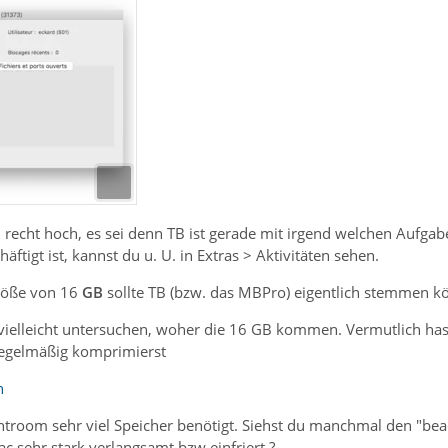
recht hoch, es sei denn TB ist gerade mit irgend welchen Aufgaben
ftigt ist, kannst du u. U. in Extras > Aktivitäten sehen.
Größe von 16
GB
sollte TB (bzw. das MBPro) eigentlich stemmen k
ielleicht untersuchen, woher die 16 GB kommen. Vermutlich hast 
regelmäßig komprimierst
n
htroom sehr viel Speicher benötigt. Siehst du manchmal den "beac
c sehr stark verlangsamt bzw einfriert ?