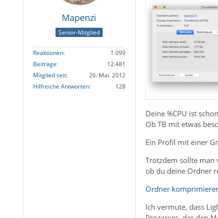
Mapenzi
Senior-Mitglied
Reaktionen
1.099
Beiträge
12.481
Mitglied seit
26. Mai. 2012
Hilfreiche Antworten
128
Deine %CPU ist schon 
Ob TB mit etwas beschä
Ein Profil mit einer 
Trotzdem sollte man v
ob du deine Ordner 
Ordner komprimiere
Ich vermute, dass Lig
Prozesses, der den Ma