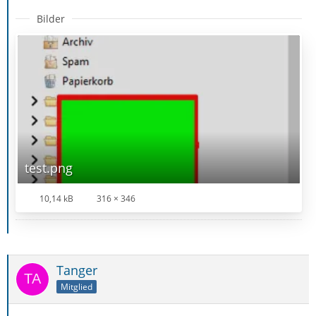
Bilder
test.png
10,14 kB
316 × 346
Tanger
Mitglied