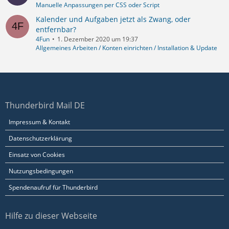
Manuelle Anpassungen per CSS oder Script
Kalender und Aufgaben jetzt als Zwang, oder
entfernbar?
4Fun
1. Dezember 2020 um 19:37
Allgemeines Arbeiten / Konten einrichten / Installation & Update
Thunderbird Mail DE
Impressum & Kontakt
Datenschutzerklärung
Einsatz von Cookies
Nutzungsbedingungen
Spendenaufruf für Thunderbird
Hilfe zu dieser Webseite