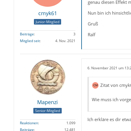
genau diesen Effekt m
cmyk61
Nun bin ich hinsicht
Junior-Mitglied
Gruß
Ralf
Beiträge
3
Mitglied seit
4. Nov. 2021
6. November 2021 um 13:
Zitat von cmyk
Wie muss ich vorg
Mapenzi
Senior-Mitglied
Ich erkläre es dir et
Reaktionen
1.099
Beiträge
12.481