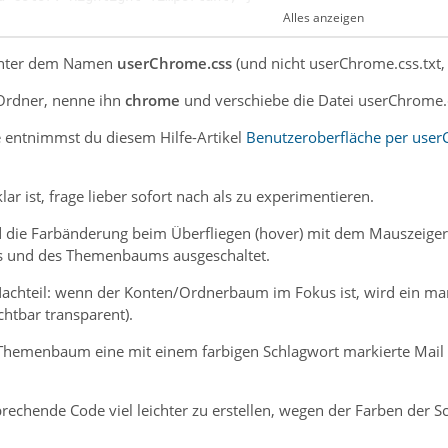
Alles anzeigen
 unter dem Namen
userChrome.css
(und nicht userChrome.css.txt,
d: transparent !important; }
 Ordner, nenne ihn
chrome
und verschiebe die Datei userChrome.
te entnimmst du diesem Hilfe-Artikel
Benutzeroberfläche per use
r ist, frage lieber sofort nach als zu experimentieren.
 die Farbänderung beim Überfliegen (hover) mit dem Mauszeiger 
 und des Themenbaums ausgeschaltet.
 Nachteil: wenn der Konten/Ordnerbaum im Fokus ist, wird ein m
htbar transparent).
Themenbaum eine mit einem farbigen Schlagwort markierte Mail 
prechende Code viel leichter zu erstellen, wegen der Farben der 