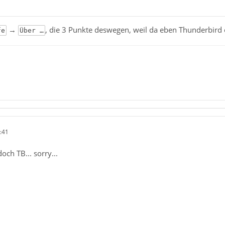
→
, die 3 Punkte deswegen, weil da eben Thunderbird 
fe
Über …
:41
och TB... sorry...