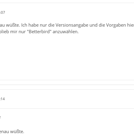
:07
nau wüßte. Ich habe nur die Versionsangabe und die Vorgaben hie
blieb mir nur "Betterbird" anzuwählen.
:14
e
genau wüßte.