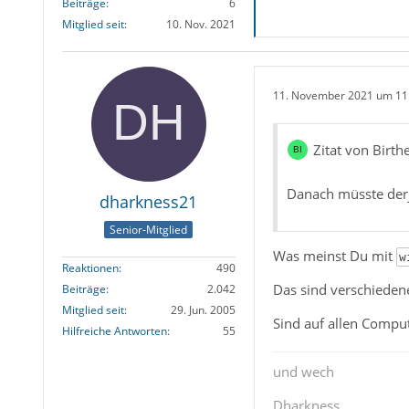
Beiträge
6
Mitglied seit
10. Nov. 2021
11. November 2021 um 11
Zitat von Birth
Danach müsste derj
dharkness21
Senior-Mitglied
Was meinst Du mit
w
Reaktionen
490
Das sind verschiede
Beiträge
2.042
Mitglied seit
29. Jun. 2005
Sind auf allen Comput
Hilfreiche Antworten
55
und wech
Dharkness