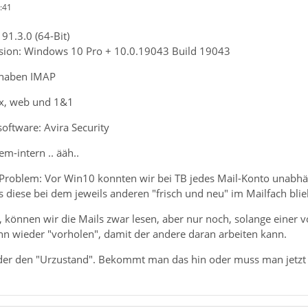
:41
91.3.0 (64-Bit)
rsion: Windows 10 Pro + 10.0.19043 Build 19043
s haben IMAP
mx, web und 1&1
software: Avira Security
em-intern .. ääh..
Problem: Vor Win10 konnten wir bei TB jedes Mail-Konto unabhän
s diese bei dem jeweils anderen "frisch und neu" im Mailfach bli
, können wir die Mails zwar lesen, aber nur noch, solange einer 
ann wieder "vorholen", damit der andere daran arbeiten kann.
eder den "Urzustand". Bekommt man das hin oder muss man jetzt