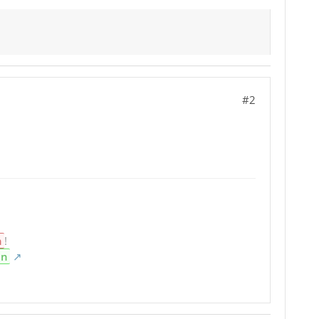
#2
n
!
en