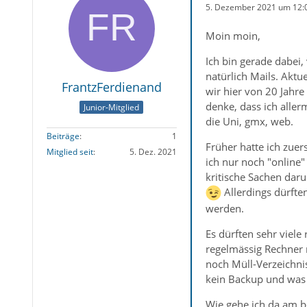
5. Dezember 2021 um 12:
Moin moin,
Ich bin gerade dabei,
natürlich Mails. Aktu
FrantzFerdienand
wir hier von 20 Jahre
denke, dass ich alle
Junior-Mitglied
die Uni, gmx, web.
Beiträge
1
Früher hatte ich zue
Mitglied seit
5. Dez. 2021
ich nur noch "online" 
kritische Sachen daru
Allerdings dürfte
werden.
Es dürften sehr viele
regelmässig Rechner 
noch Müll-Verzeichnis
kein Backup und was 
Wie gehe ich da am b