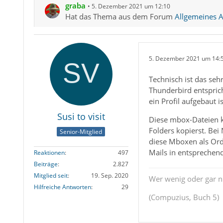
graba
5. Dezember 2021 um 12:10
Hat das Thema aus dem Forum
Allgemeines Ar
5. Dezember 2021 um 14:
Technisch ist das seh
Thunderbird entsprich
ein Profil aufgebaut is
Susi to visit
Diese mbox-Dateien k
Folders kopierst. Be
Senior-Mitglied
diese Mboxen als Ord
Mails in entsprechen
Reaktionen
497
Beiträge
2.827
Mitglied seit
19. Sep. 2020
Wer wenig oder gar ni
Hilfreiche Antworten
29
(Compuzius, Buch 5)