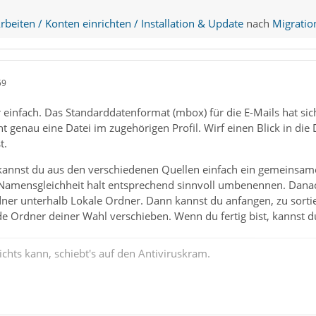
beiten / Konten einrichten / Installation & Update
nach
Migratio
59
r einfach. Das Standarddatenformat (mbox) für die E-Mails hat si
t genau eine Datei im zugehörigen Profil. Wirf einen Blick in d
t.
annst du aus den verschiedenen Quellen einfach ein gemeinsames
i Namensgleichheit halt entsprechend sinnvoll umbenennen. Danac
ner unterhalb Lokale Ordner. Dann kannst du anfangen, zu sorti
de Ordner deiner Wahl verschieben. Wenn du fertig bist, kannst d
chts kann, schiebt's auf den Antiviruskram.