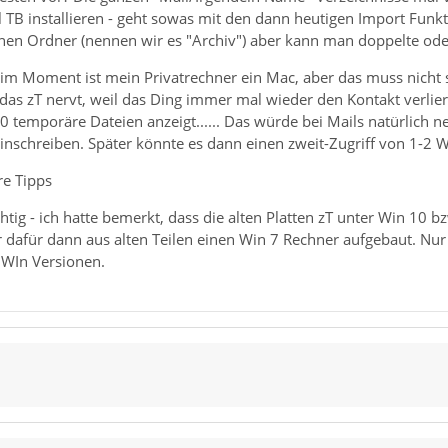
 TB installieren - geht sowas mit den dann heutigen Import Fun
einen Ordner (nennen wir es "Archiv") aber kann man doppelte od
st: im Moment ist mein Privatrechner ein Mac, aber das muss nicht
das zT nervt, weil das Ding immer mal wieder den Kontakt verli
 temporäre Dateien anzeigt...... Das würde bei Mails natürlich n
reinschreiben. Später könnte es dann einen zweit-Zugriff von 1-2
re Tipps
chtig - ich hatte bemerkt, dass die alten Platten zT unter Win 10 
dafür dann aus alten Teilen einen Win 7 Rechner aufgebaut. Nur fa
 WIn Versionen.