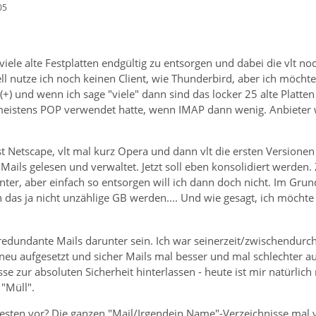
05
 viele alte Festplatten endgültig zu entsorgen und dabei die vlt n
ell nutze ich noch keinen Client, wie Thunderbird, aber ich möcht
 (+) und wenn ich sage "viele" dann sind das locker 25 alte Platt
rmeistens POP verwendet hatte, wenn IMAP dann wenig. Anbieter 
rst Netscape, vlt mal kurz Opera und dann vlt die ersten Versio
Mails gelesen und verwaltet. Jetzt soll eben konsolidiert werden. Z
nter, aber einfach so entsorgen will ich dann doch nicht. Im Grun
n das ja nicht unzählige GB werden.... Und wie gesagt, ich möchte
 redundante Mails darunter sein. Ich war seinerzeit/zwischendurc
neu aufgesetzt und sicher Mails mal besser und mal schlechter a
se zur absoluten Sicherheit hinterlassen - heute ist mir natürlich
"Müll".
esten vor? Die ganzen "Mail/Irgendein Name"-Verzeichnisse mal vo