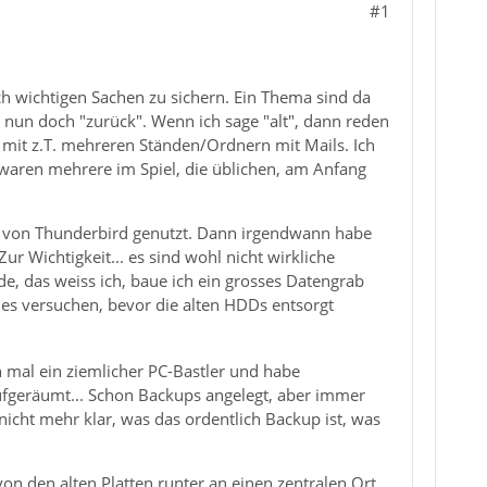
#1
och wichtigen Sachen zu sichern. Ein Thema sind da
e nun doch "zurück". Wenn ich sage "alt", dann reden
en mit z.T. mehreren Ständen/Ordnern mit Mails. Ich
waren mehrere im Spiel, die üblichen, am Anfang
nen von Thunderbird genutzt. Dann irgendwann habe
ur Wichtigkeit... es sind wohl nicht wirkliche
de, das weiss ich, baue ich ein grosses Datengrab
 es versuchen, bevor die alten HDDs entsorgt
h mal ein ziemlicher PC-Bastler und habe
ufgeräumt... Schon Backups angelegt, aber immer
 nicht mehr klar, was das ordentlich Backup ist, was
n den alten Platten runter an einen zentralen Ort.