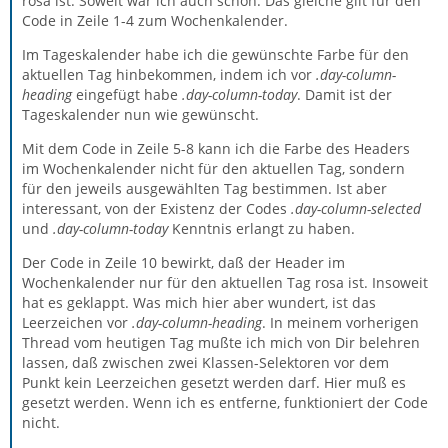
rosa ist. Soweit war ich auch schon. Das gleiche gilt für den
Code in Zeile 1-4 zum Wochenkalender.
Im Tageskalender habe ich die gewünschte Farbe für den
aktuellen Tag hinbekommen, indem ich vor
.day-column-
heading
eingefügt habe
.day-column-today
. Damit ist der
Tageskalender nun wie gewünscht.
Mit dem Code in Zeile 5-8 kann ich die Farbe des Headers
im Wochenkalender nicht für den aktuellen Tag, sondern
für den jeweils ausgewählten Tag bestimmen. Ist aber
interessant, von der Existenz der Codes
.day-column-selected
und
.day-column-today
Kenntnis erlangt zu haben.
Der Code in Zeile 10 bewirkt, daß der Header im
Wochenkalender nur für den aktuellen Tag rosa ist. Insoweit
hat es geklappt. Was mich hier aber wundert, ist das
Leerzeichen vor
.day-column-heading
. In meinem vorherigen
Thread vom heutigen Tag mußte ich mich von Dir belehren
lassen, daß zwischen zwei Klassen-Selektoren vor dem
Punkt kein Leerzeichen gesetzt werden darf. Hier muß es
gesetzt werden. Wenn ich es entferne, funktioniert der Code
nicht.