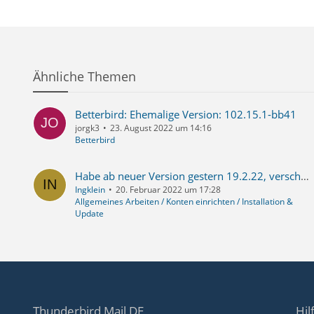
Ähnliche Themen
Betterbird: Ehemalige Version: 102.15.1-bb41
jorgk3
23. August 2022 um 14:16
Betterbird
Habe ab neuer Version gestern 19.2.22, verschwindet beim Aufruf Mail "Erfassen" die Kontextleiste mit dem "Senden"-Button. Die wichtigste Funktion vom ganzen Mail-Program nicht mehr möglich.
Ingklein
20. Februar 2022 um 17:28
Allgemeines Arbeiten / Konten einrichten / Installation &
Update
Thunderbird Mail DE
Hil