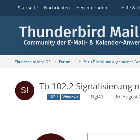
Startseite
Nachrichten
Herunterladen
Hilfe & L
Thunderbird Mail DE
Forum
Hilfe zu E-Mail und allgemeines Ar
Tb 102.2 Signalisierung 
Sigi43
30. August
102.*
Windows