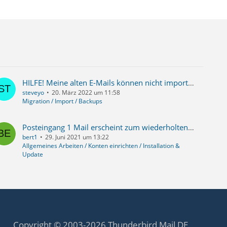
HILFE! Meine alten E-Mails können nicht importiert werden - Thunderbird überschreibt sie sofort beim abrufen neuer E-mails!?!!
steveyo
20. März 2022 um 11:58
Migration / Import / Backups
Posteingang 1 Mail erscheint zum wiederholten Mal als neuer Eingang
bert1
29. Juni 2021 um 13:22
Allgemeines Arbeiten / Konten einrichten / Installation &
Update
Copyright © 2003-2026 Thunderbird Mail DE