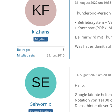
31. August 2022 um 19:53
Thunderbird-Version (
• Betriebssystem + V
• Kontenart (POP / I
kfz.hans
Bei mir wird mit Thu
Mitglied
Was hat es damit auf 
Beiträge
8
Mitglied seit
29. Jun. 2010
31. August 2022 um 20:18
Hallo,
Google könnte helfen
Notation von 1e100 o
Sehvornix
Dienst hinter dieser 
Senior-Mitglied