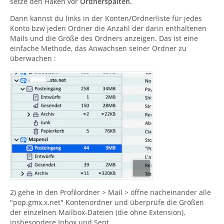
setze den Haken vor
Dateien
, sondern um
Ordnerspalten.
Ordner
, welche deine
Nachrichtendateien enthalten.
Dann kannst du links in der Konten/Ordnerliste für jedes
Konto bzw jeden Ordner die Anzahl der darin enthaltenen
Okay, auch klar gestellt, es steht mit .net am Ende des
Mails und die Größe des Ordners anzeigen. Das ist eine
Verzeichnisnamens so drin.
einfache Methode, das Anwachsen seiner Ordner zu
überwachen :
Zitat von Alfred Jodocus Kwak
Ich möchte nicht was falsches löschen. Deshalb
frage ich lieber nach wie ich diese aus meiner Sicht
unnötige Datenmenge sonst los werden könnte.
Was veranlasst dich zu sagen, dass es sich um unnötige
Daten handelt ?
2) gehe in den Profilordner > Mail > öffne nacheinander alle
"pop.gmx.x.net" Kontenordner und überprüfe die Größen
der einzelnen Mailbox-Dateien (die ohne Extension),
Ganz einfach, mit den selben angelegten E-Mail Konten
insbesondere Inbox und Sent.