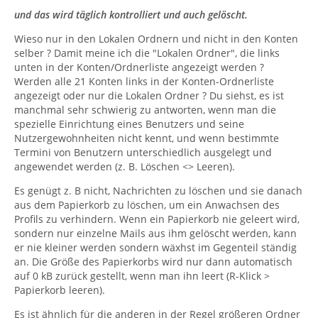
nur die noch auf dem Server verbliebenen Nachrichten
und das wird täglich kontrolliert und auch gelöscht.
im Posteingang neu herunter laden. Alles andere
(Gesendet, Archiv, ..) wäre weg.
Wieso nur in den Lokalen Ordnern und nicht in den Konten
selber ? Damit meine ich die "Lokalen Ordner", die links
Bei mir bleiben so oder so Gesendete oder
unten in der Konten/Ordnerliste angezeigt werden ?
Empfangene Mails nur so lange im Thunderbird,
Werden alle 21 Konten links in der Konten-Ordnerliste
angezeigt oder nur die Lokalen Ordner ? Du siehst, es ist
manchmal sehr schwierig zu antworten, wenn man die
wie sie benötigt werden und das ist vielleicht mal
spezielle Einrichtung eines Benutzers und seine
höchstenfalls 2 Wochen
Nutzergewohnheiten nicht kennt, und wenn bestimmte
Termini von Benutzern unterschiedlich ausgelegt und
angewendet werden (z. B. Löschen <> Leeren).
Zitat von Alfred Jodocus Kwak
Es genügt z. B nicht, Nachrichten zu löschen und sie danach
aus dem Papierkorb zu löschen, um ein Anwachsen des
Ich habe mir von dem was in der AppData unter
Profils zu verhindern. Wenn ein Papierkorb nie geleert wird,
Local und Roaming von
sondern nur einzelne Mails aus ihm gelöscht werden, kann
er nie kleiner werden sondern wäxhst im Gegenteil ständig
an. Die Größe des Papierkorbs wird nur dann automatisch
Thunderbird jeweils abgespeichert wird eine
auf 0 kB zurück gestellt, wenn man ihn leert (R-Klick >
Sicherungskopie erstellt.
Papierkorb leeren).
Es ist ähnlich für die anderen in der Regel größeren Ordner