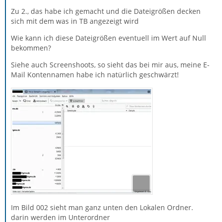
Thunderbird sowieso so eingerichtet,
Zu 2., das habe ich gemacht und die Dateigrößen decken
sich mit dem was in TB angezeigt wird
daß im Lokalen Ordner aller Schrott im Papierkorb
landet. Ich habe auch eine Blackliste angelegt
Wie kann ich diese Dateigrößen eventuell im Wert auf Null
bekommen?
von Junk Mail, bzw. Werbe Mail Adressen die ebenfalls
Siehe auch Screenshoots, so sieht das bei mir aus, meine E-
im Lokalen Ordner im Papierkorb landen
Mail Kontennamen habe ich natürlich geschwärzt!
und das wird täglich kontrolliert und auch gelöscht.
Du könntest allenfalls die
neun
(30 - 21 = 9 ) pop.gmx-
x.net Ordner entfernen, die nicht mehr benutzt werden
- d. h. derzeit mit keiner deiner GMX Adressen mehr
verknüpft sind, entweder weil die zugehörige Adresse
nicht mehr benutzt wird (beim Anbieter gelöscht) oder
du hast das Konto irgend wann aus irgend einem Grund
gelöscht und dann wieder neu eingerichtet. Aber da
Und genau so hab ich das jetzt auch gemacht, ich habe
würde ich mit äußerster Vorsicht und nie ohne Backup
alle Verzeichnisse gelöscht,
des Profilordners vorgehen.
Im Bild 002 sieht man ganz unten den Lokalen Ordner.
die kein Datum aus dem Jahr 2021 beinhaltet hatten.
darin werden im Unterordner