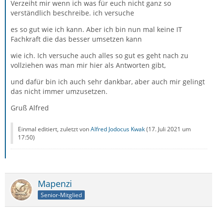
wenigen MB zu den 1,6GB an Datenmenge bei?
Verzeiht mir wenn ich was für euch nicht ganz so
verständlich beschreibe. ich versuche
Zum besseren Verständnis des Inhalts des Thunderbird
es so gut wie ich kann. Aber ich bin nun mal keine IT
Fachkraft die das besser umsetzen kann
Danke, und genau das war der Grund warum ich hier
wie ich. Ich versuche auch alles so gut es geht nach zu
nachgefragt habe!
vollziehen was man mir hier als Antworten gibt,
und dafür bin ich auch sehr dankbar, aber auch mir gelingt
das nicht immer umzusetzen.
Gruß Alfred
Einmal editiert, zuletzt von
Alfred Jodocus Kwak
(
17. Juli 2021 um
17:50
)
Mapenzi
Senior-Mitglied