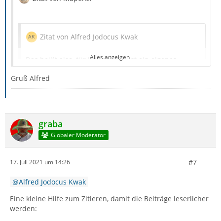
Zitat von Alfred Jodocus Kwak
Alles anzeigen
Das heißt also, für jedes Konto ist ein eigenes
Nachrichten Dateien
Gruß Alfred
Verzeichnis vorhanden?
graba
So ist es. Jedes Konto hat seinen eigenen pop.gmx-x.net
Globaler Moderator
Ordner im Ordner "Mail" zum Speichern des
Nachrichtendateien.
#7
17. Juli 2021 um 14:26
Okay, das ist nun klar!
Alfred Jodocus Kwak
Eine kleine Hilfe zum Zitieren, damit die Beiträge leserlicher
werden:
Zitat von Alfred Jodocus Kwak