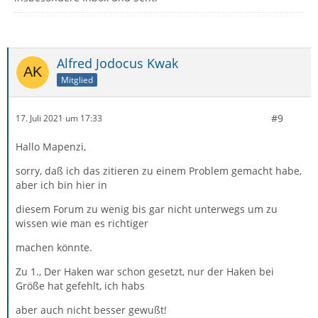
hatte ich etwa
vor 4 bis 5 Monaten noch ca . 200-300 MB gespeichert
gehabt. Und das Anwachsen
Alfred Jodocus Kwak
Mitglied
auf 1,6GB macht mich doch etwas stutzig, warum
wächst das so brutal an, wenn ich
#9
17. Juli 2021 um 17:33
so oder so im Vorfeld alles an Mails, ob gesendet oder
Hallo Mapenzi,
empfangen in kurzen Zeitabständen
sorry, daß ich das zitieren zu einem Problem gemacht habe,
lösche, egal ob im Posteingang, Gesendet oder
aber ich bin hier in
Papierkorb?
diesem Forum zu wenig bis gar nicht unterwegs um zu
wissen wie man es richtiger
Unnötiges kannst du im Vorfeld wegräumen : nicht
aufhebenswerte Mails (Newsletter, Werbung etc) in den
machen könnte.
Ordnern Posteingang und Gesendet in Thunderbird
Zu 1., Der Haken war schon gesetzt, nur der Haken bei
löschen und die Papierkörbe häufig leeren.
Größe hat gefehlt, ich habs
Das mache ich sowieso regelmäßig! Ich habe
aber auch nicht besser gewußt!