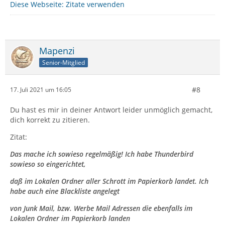
Diese Webseite: Zitate verwenden
Und die sollte man nicht unbedingt löschen?
Mapenzi
Auf keinen Fall .
Senior-Mitglied
Okay, das ist nun auch klar!
#8
17. Juli 2021 um 16:05
Du hast es mir in deiner Antwort leider unmöglich gemacht,
dich korrekt zu zitieren.
Zitat von Alfred Jodocus Kwak
Zitat:
Was würde passieren wenn man alle pop.gmx.net
löschen würde, würden beim
Das mache ich sowieso regelmäßig! Ich habe Thunderbird
sowieso so eingerichtet,
nächsten Start dann automatisch neue angelegt?
daß im Lokalen Ordner aller Schrott im Papierkorb landet. Ich
habe auch eine Blackliste angelegt
von Junk Mail, bzw. Werbe Mail Adressen die ebenfalls im
Die würden automatisch neu angelegt, aber TB könnte
Lokalen Ordner im Papierkorb landen