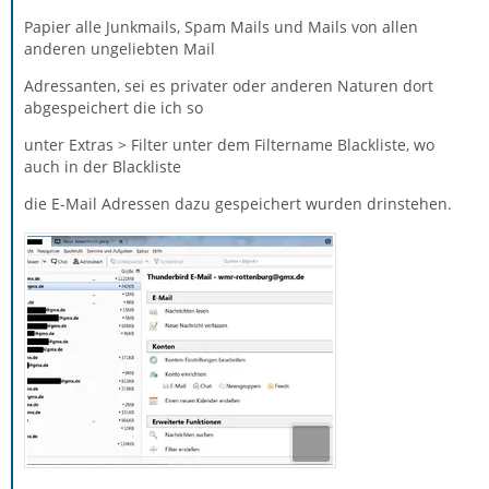
Alle derzeitig angelegte Konten
Papier alle Junkmails, Spam Mails und Mails von allen
anderen ungeliebten Mail
wurden hinterher ohne Probleme abgerufen und es
kamen auch keinerlei Fehlermeldungen.
Adressanten, sei es privater oder anderen Naturen dort
abgespeichert die ich so
Wer weiß, ob sich darin noch wichtige Mails darin
unter Extras > Filter unter dem Filtername Blackliste, wo
befinden, auf die du eines Tages zurück greifen willst.
auch in der Blackliste
Wenn sie nur leere Mailbox-Dateien enthalten, ist die
Entscheidung natürlich leicht. Diese quasi leeren
die E-Mail Adressen dazu gespeichert wurden drinstehen.
Ordner tragen aber auch nichts zu den 1.6 GB deines
Profils bei.
Die mir ganz wichtigen Mails drucke ich immer in
Papierform aus,
denn geht die Systemplatte im Laptop über den
Jordan, dann komme ich
an die wichtigen Mails auch nicht mehr ran! Aber was
trägt dann von anfangs