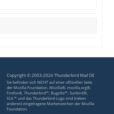
Copyright © 2003-2026 Thunderbird Mail DE
Sie befinden sich NICHT auf einer offiziellen Seite
der Mozilla Foundation. Mozilla®, mozilla.org®,
Firefox®, Thunderbird™, Bugzilla™, Sunbird®,
XUL™ und das Thunderbird-Logo sind (neben
anderen) eingetragene Markenzeichen der Mozilla
Foundation.