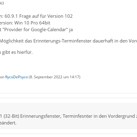
:43
: 60.9.1 Frage auf für Version 102
ersion: Win 10 Pro 64bit
 "Provider for Google-Calendar" ja
 Möglichkeit das Erinnterungs-Terminfenster dauerhaft in den Vo
gibt es hierfür.
 von
RycoDePsyco
(
8. September 2022 um 14:17
)
1 (32-Bit) Erinnerungsfenster, Terminfesnter in den Vordergrund 
eändert.