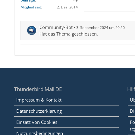
Beiträge
49
Mitglied seit
2. Dez. 2014
Community-Bot
3. September 2024 um 20:50
Hat das Thema geschlossen.
Thunderbird Mail DE
Hil
Impressum & Kontakt
Üb
Datenschutzerklärung
Di
Einsatz von Cookies
Fo
re
Nutzungsbedingungen