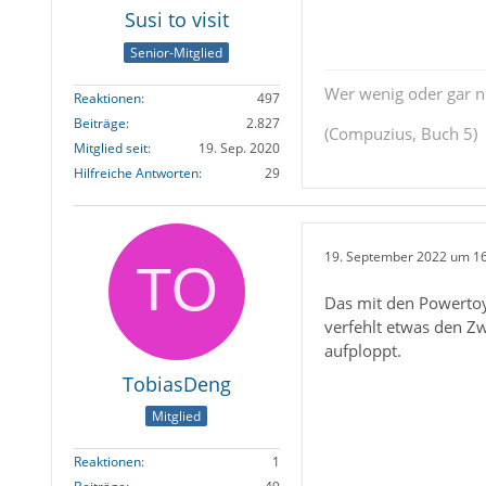
Susi to visit
Senior-Mitglied
Wer wenig oder gar ni
Reaktionen
497
Beiträge
2.827
(Compuzius, Buch 5)
Mitglied seit
19. Sep. 2020
Hilfreiche Antworten
29
19. September 2022 um 1
Das mit den Powertoys
verfehlt etwas den Zw
aufploppt.
TobiasDeng
Mitglied
Reaktionen
1