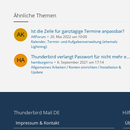
Ähnliche Themen
Ist die Zeile für ganztägige Termine anpassbar?
AKForum
20. Mai 2022 um 10:00
Kalender, Termin- und Aufgabenverwaltung (ehemals
Lightning)
Thunderbird verlangt Passwort für nicht mehr existierende Adresse beim anklicken eines "mailto:"-Links
hamburgerru
6. September 2021 um 17:14
Allgemeines Arbeiten / Konten einrichten / Installation &
Update
Thunderbird Mail DE
Hil
Impressum & Kontakt
Üb