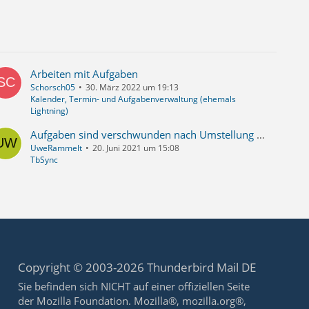
Arbeiten mit Aufgaben
Schorsch05
30. März 2022 um 19:13
Kalender, Termin- und Aufgabenverwaltung (ehemals
Lightning)
Aufgaben sind verschwunden nach Umstellung auf T-Online-E-Mailcenter mit TBSync
UweRammelt
20. Juni 2021 um 15:08
TbSync
Copyright © 2003-2026 Thunderbird Mail DE
Sie befinden sich NICHT auf einer offiziellen Seite
der Mozilla Foundation. Mozilla®, mozilla.org®,