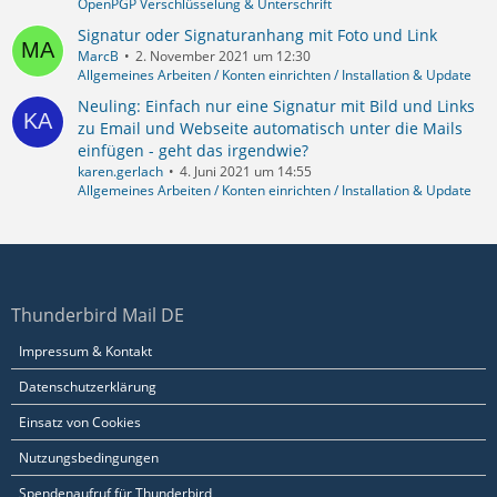
OpenPGP Verschlüsselung & Unterschrift
Signatur oder Signaturanhang mit Foto und Link
MarcB
2. November 2021 um 12:30
Allgemeines Arbeiten / Konten einrichten / Installation & Update
Neuling: Einfach nur eine Signatur mit Bild und Links
zu Email und Webseite automatisch unter die Mails
einfügen - geht das irgendwie?
karen.gerlach
4. Juni 2021 um 14:55
Allgemeines Arbeiten / Konten einrichten / Installation & Update
Thunderbird Mail DE
Impressum & Kontakt
Datenschutzerklärung
Einsatz von Cookies
Nutzungsbedingungen
Spendenaufruf für Thunderbird