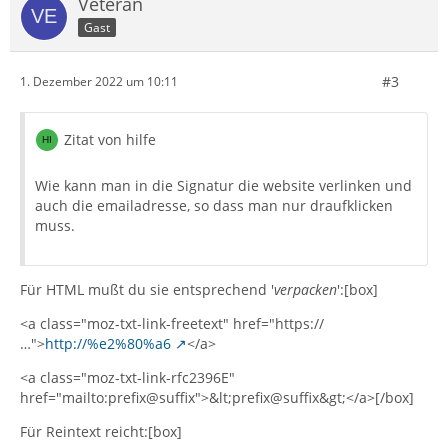
Veteran
Gast
#3
1. Dezember 2022 um 10:11
Zitat von hilfe
Wie kann man in die Signatur die website verlinken und
auch die emailadresse, so dass man nur draufklicken
muss.
Für HTML mußt du sie entsprechend '
verpacken
':[box]
<a class="moz-txt-link-freetext" href="https://
…">
http://%e2%80%a6
</a>
<a class="moz-txt-link-rfc2396E"
href="mailto:prefix@suffix">&lt;prefix@suffix&gt;</a>[/box]
Für Reintext reicht:[box]