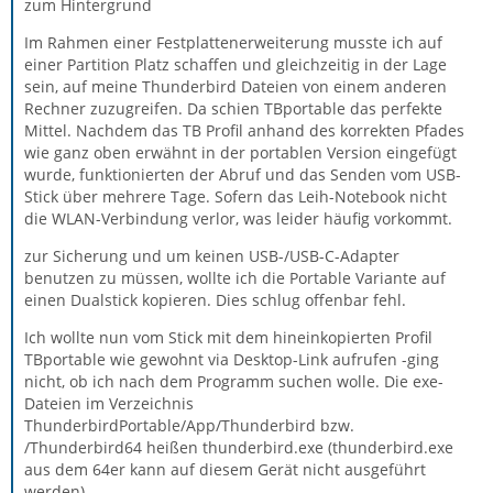
zum Hintergrund
Im Rahmen einer Festplattenerweiterung musste ich auf
einer Partition Platz schaffen und gleichzeitig in der Lage
sein, auf meine Thunderbird Dateien von einem anderen
Rechner zuzugreifen. Da schien TBportable das perfekte
Mittel. Nachdem das TB Profil anhand des korrekten Pfades
wie ganz oben erwähnt in der portablen Version eingefügt
wurde, funktionierten der Abruf und das Senden vom USB-
Stick über mehrere Tage. Sofern das Leih-Notebook nicht
die WLAN-Verbindung verlor, was leider häufig vorkommt.
zur Sicherung und um keinen USB-/USB-C-Adapter
benutzen zu müssen, wollte ich die Portable Variante auf
einen Dualstick kopieren. Dies schlug offenbar fehl.
Ich wollte nun vom Stick mit dem hineinkopierten Profil
TBportable wie gewohnt via Desktop-Link aufrufen -ging
nicht, ob ich nach dem Programm suchen wolle. Die exe-
Dateien im Verzeichnis
ThunderbirdPortable/App/Thunderbird bzw.
/Thunderbird64 heißen thunderbird.exe (thunderbird.exe
aus dem 64er kann auf diesem Gerät nicht ausgeführt
werden)