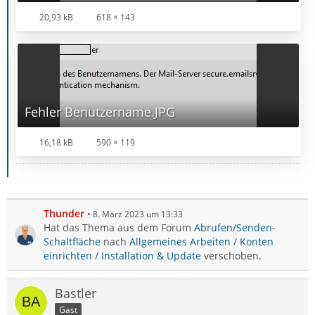
20,93 kB
618 × 143
Fehler Benutzername.JPG
16,18 kB
590 × 119
Thunder
8. März 2023 um 13:33
Hat das Thema aus dem Forum
Abrufen/Senden-
Schaltfläche
nach
Allgemeines Arbeiten / Konten
einrichten / Installation & Update
verschoben.
Bastler
Gast