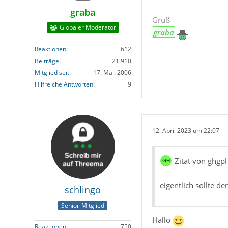
graba
Gruß
Globaler Moderator
graba
Reaktionen
612
Beiträge
21.910
Mitglied seit
17. Mai. 2006
Hilfreiche Antworten
9
12. April 2023 um 22:07
Zitat von ghgpl
eigentlich sollte de
schlingo
Senior-Mitglied
Hallo
Reaktionen
750