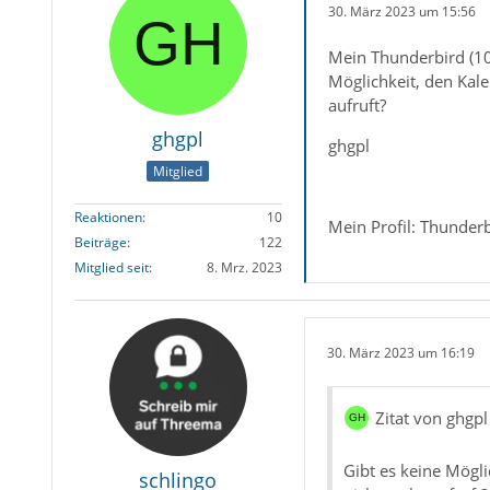
30. März 2023 um 15:56
Mein Thunderbird (10
Möglichkeit, den Kale
aufruft?
ghgpl
ghgpl
Mitglied
Reaktionen
10
Mein Profil: Thunder
Beiträge
122
Mitglied seit
8. Mrz. 2023
30. März 2023 um 16:19
Zitat von ghgpl
Gibt es keine Mögli
schlingo