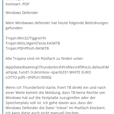
Kontoart :POP
Windows Defender
Mein Windwows defender hat heute folgende Bedrohungen
gefunden:
Trojan:Win32/Tiggre!rfn
Trojan:MSIL/AgentTesla.KA!MTB
Trojan:PDF/Phish.RA!MTB
Alle Trojana sind im Postfach zu finden unter:
(AppData\Roaming\Thunderbird\Profiles\s9f9he2s.default\M
ail\pop.1und1-9.de\Inbox->(part6331:WHITE EURO
LOTTO.pdf)->(PdfUri:0000))
Wenn ich Thunderbird starte, friert TB direkt ein und nach
einer Weile kommt die Meldung, dass TB keine Rechte von
Windows hat auf die Festplatte zuzugreifen oder der
Speicherplatz voll ist. Ich gehe davon aus, dass der
Windows Defender die Datei "inbox" im Postfach blockiert.
Ich kann diese auch nicht manuell löschen.