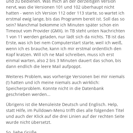
und zu bedienen. Was mich an der derzeitigen Version
nervt, was die Versionen 101 und 102 überhaupt nicht
hatten - wenn ich Version 112 oder 113 starte, so wartet ich
erstmal ewig lange, bis das Programm bereit ist. Soll das so
sein? Manchmal bekomme ich Minuten später schon ein
Timeout vom Provider (GMX). In TB steht unten Nachrichten
1 von 11 werden geladen, nur lädt sich da nichts. TB ist das
Erste, was ich bei nem Computerstart starte, weil ich weiß,
wenn ich es brauche, kann ich mir erstmal ordentlich den
Kopf kratzen. Will ich ne Mail schreiben, muss ich erst
einmal warten, also 2 bis 3 Minuten dauert das schon, bis
dann endlich die leere Mail aufpoppt.
Weiteres Problem, was vorherige Versionen bei mir niemals
(!) hatten und ich meine niemals auch wirklich:
Speicherproblem. Konnte nicht in die Datenbank
geschrieben werden...
Übrigens ist die Menüleiste Deutsch und Englisch. Help,
statt Hilfe, im Pulldown-Menü trifft dies alle folgenden Titel
und auch der Klick auf die drei Linien auf der rechten Seite
wurde nicht übersetzt.
So. liebe Grüße