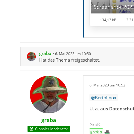
134,13 kB
2.21
graba
6. Mai 2023 um 10:50
Hat das Thema freigeschaltet.
6. Mai 2023 um 10:52
Bertolinox
U. a. aus Datenschu
graba
Gruß
Globaler Moderator
graba