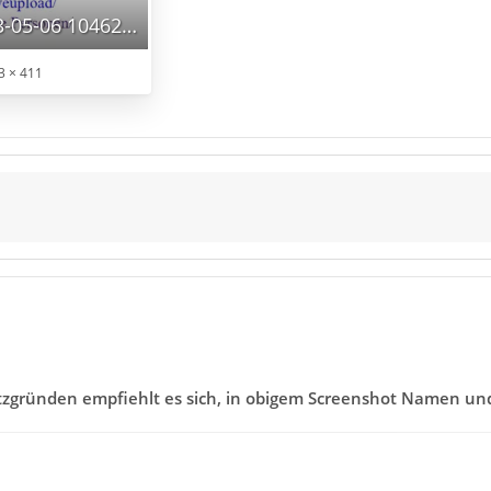
Screenshot 2023-05-06 104622.png
3 × 411
tzgründen empfiehlt es sich, in obigem Screenshot Namen un