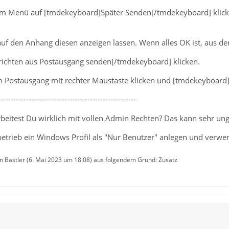
m Menü auf [tmdekeyboard]Später Senden[/tmdekeyboard] klicke
auf den Anhang diesen anzeigen lassen. Wenn alles OK ist, aus 
ichten aus Postausgang senden[/tmdekeyboard] klicken.
 im Postausgang mit rechter Maustaste klicken und [tmdekeyboard
------------------------------------------------------
beitest Du wirklich mit vollen Admin Rechten? Das kann sehr unge
betrieb ein Windows Profil als "Nur Benutzer" anlegen und verwe
n Bastler (
6. Mai 2023 um 18:08
) aus folgendem Grund: Zusatz