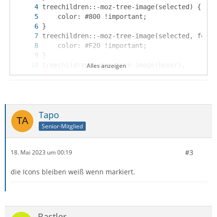
Alles anzeigen
Tapo
}
Senior-Mitglied
#3
18. Mai 2023 um 00:19
die Icons bleiben weiß wenn markiert.
Bastler