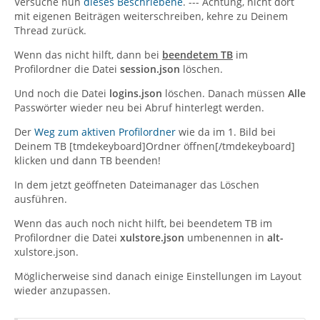
Versuche nun
dieses Beschriebene
. --- Achtung, nicht dort
mit eigenen Beiträgen weiterschreiben, kehre zu Deinem
Thread zurück.
Wenn das nicht hilft, dann bei
beendetem TB
im
Profilordner die Datei
session.json
löschen.
Und noch die Datei
logins.json
löschen. Danach müssen
Alle
Passwörter wieder neu bei Abruf hinterlegt werden.
Der
Weg zum aktiven Profilordner
wie da im 1. Bild bei
Deinem TB [tmdekeyboard]Ordner öffnen[/tmdekeyboard]
klicken und dann TB beenden!
In dem jetzt geöffneten Dateimanager das Löschen
ausführen.
Wenn das auch noch nicht hilft, bei beendetem TB im
Profilordner die Datei
xulstore.json
umbenennen in
alt-
xulstore.json.
Möglicherweise sind danach einige Einstellungen im Layout
wieder anzupassen.