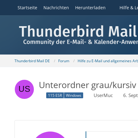
Startseite
Nachrichten
Herunterladen
Hilfe & L
Thunderbird Mail DE
Forum
Hilfe zu E-Mail und allgemeines Ar
Unterordner grau/kursi
UserMuc
6. Sep
115 ESR
Windows