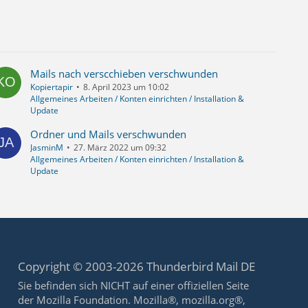
Mails nach verscchieben verschwunden
Kopiertapir
8. April 2023 um 10:02
Allgemeines Arbeiten / Konten einrichten / Installation &
Update
Ordner und Mails verschwunden
JasminM
27. März 2022 um 09:32
Allgemeines Arbeiten / Konten einrichten / Installation &
Update
Copyright © 2003-2026 Thunderbird Mail DE
Sie befinden sich NICHT auf einer offiziellen Seite
der Mozilla Foundation. Mozilla®, mozilla.org®,