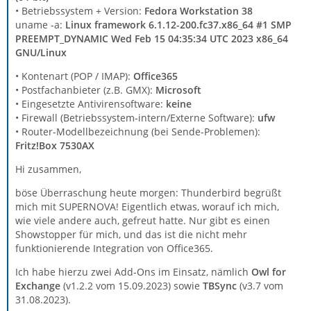
• Betriebssystem + Version:
Fedora Workstation 38
uname -a:
Linux framework 6.1.12-200.fc37.x86_64 #1 SMP
PREEMPT_DYNAMIC Wed Feb 15 04:35:34 UTC 2023 x86_64
GNU/Linu
x
• Kontenart (POP / IMAP):
Office365
• Postfachanbieter (z.B. GMX):
Microsoft
• Eingesetzte Antivirensoftware:
keine
• Firewall (Betriebssystem-intern/Externe Software):
ufw
• Router-Modellbezeichnung (bei Sende-Problemen):
Fritz!Box 7530AX
Hi zusammen,
böse Überraschung heute morgen: Thunderbird begrüßt
mich mit SUPERNOVA! Eigentlich etwas, worauf ich mich,
wie viele andere auch, gefreut hatte. Nur gibt es einen
Showstopper für mich, und das ist die nicht mehr
funktionierende Integration von Office365.
Ich habe hierzu zwei Add-Ons im Einsatz, nämlich
Owl for
Exchange
(v1.2.2 vom 15.09.2023) sowie
TBSync
(v3.7 vom
31.08.2023).