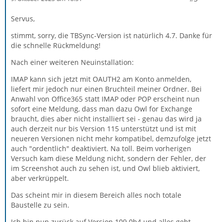
Servus,
stimmt, sorry, die TBSync-Version ist natürlich 4.7. Danke für
die schnelle Rückmeldung!
Nach einer weiteren Neuinstallation:
IMAP kann sich jetzt mit OAUTH2 am Konto anmelden,
liefert mir jedoch nur einen Bruchteil meiner Ordner. Bei
Anwahl von Office365 statt IMAP oder POP erscheint nun
sofort eine Meldung, dass man dazu Owl for Exchange
braucht, dies aber nicht installiert sei - genau das wird ja
auch derzeit nur bis Version 115 unterstützt und ist mit
neueren Versionen nicht mehr kompatibel, demzufolge jetzt
auch "ordentlich" deaktiviert. Na toll. Beim vorherigen
Versuch kam diese Meldung nicht, sondern der Fehler, der
im Screenshot auch zu sehen ist, und Owl blieb aktiviert,
aber verkrüppelt.
Das scheint mir in diesem Bereich alles noch totale
Baustelle zu sein.
Ich bin nun zurück auf Version 109.0b4 und alles geht