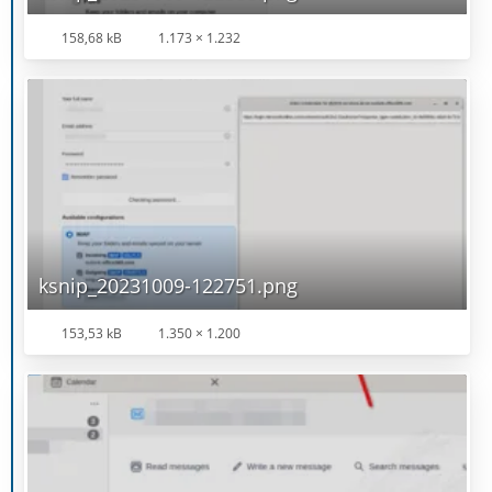
158,68 kB
1.173 × 1.232
ksnip_20231009-122751.png
153,53 kB
1.350 × 1.200