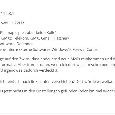
 115.3.1
ndows 11 22H2
): Imap (spielt aber keine Rolle)
B. GMX): Telekom, GMX, Gmail, Hetzner)
nsoftware: Defender
stem-intern/Externe Software): Windows10FirewallControl
nge auf den Zwirn, dass andauernd neue Mails reinkommen und di
 informaitv. Aber immer dann, wenn ich dort was am schreiben bi
rd irgendwas dadurch verdeckt :(.
icht einfach nach links unten verschieben? Dort würde es weitaus
is jetzt nichts in den Einstellungen gefunden (oder bin mal wieder