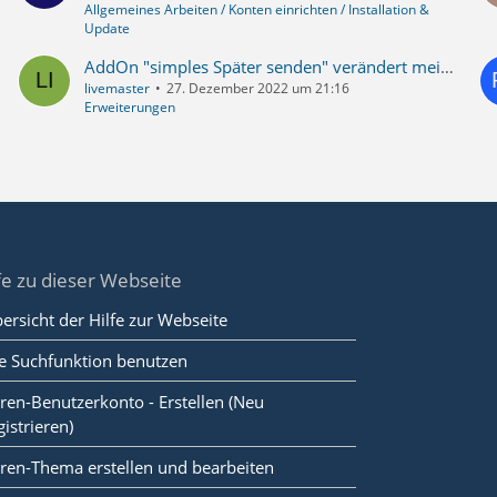
Allgemeines Arbeiten / Konten einrichten / Installation &
Update
AddOn "simples Später senden" verändert meine Ordnerstruktur - wie kann ich das wieder berichtigen
livemaster
27. Dezember 2022 um 21:16
Erweiterungen
fe zu dieser Webseite
ersicht der Hilfe zur Webseite
e Suchfunktion benutzen
ren-Benutzerkonto - Erstellen (Neu
gistrieren)
ren-Thema erstellen und bearbeiten