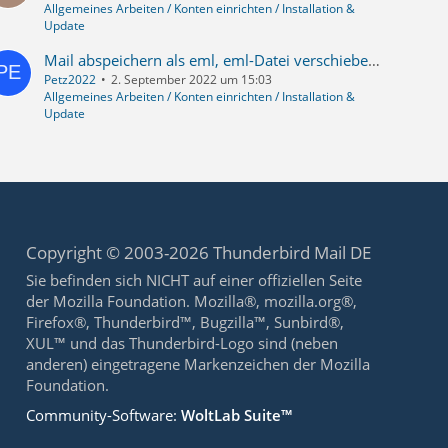
Allgemeines Arbeiten / Konten einrichten / Installation &
Update
Mail abspeichern als eml, eml-Datei verschieben auf Stick bzw. and. PC (sowie das ganze "rückwärts")
Petz2022
2. September 2022 um 15:03
Allgemeines Arbeiten / Konten einrichten / Installation &
Update
Copyright © 2003-2026 Thunderbird Mail DE
Sie befinden sich NICHT auf einer offiziellen Seite
der Mozilla Foundation. Mozilla®, mozilla.org®,
Firefox®, Thunderbird™, Bugzilla™, Sunbird®,
XUL™ und das Thunderbird-Logo sind (neben
anderen) eingetragene Markenzeichen der Mozilla
Foundation.
Community-Software:
WoltLab Suite™