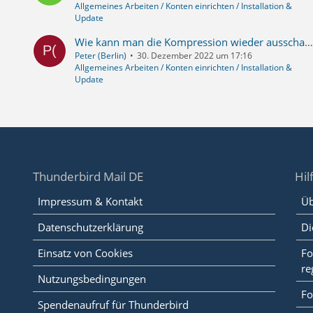
Allgemeines Arbeiten / Konten einrichten / Installation &
Update
Wie kann man die Kompression wieder ausschalten
Peter (Berlin)
30. Dezember 2022 um 17:16
Allgemeines Arbeiten / Konten einrichten / Installation &
Update
Thunderbird Mail DE
Hil
Impressum & Kontakt
Üb
Datenschutzerklärung
Di
Einsatz von Cookies
Fo
re
Nutzungsbedingungen
Fo
Spendenaufruf für Thunderbird