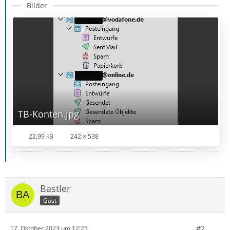
Bilder
TB-Konten.jpg
22,99 kB
242 × 538
Bastler
Gast
#2
17. Oktober 2023 um 12:25