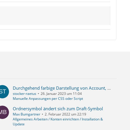
Durchgehend farbige Darstellung von Account, Postfach Unterverzeichnis und Mails bei neu eintreffenden und ungelesenen Mails
stocker-raetus
26. Januar 2023 um 11:04
Manuelle Anpassungen per CSS oder Script
Ordnersymbol ändert sich zum Draft-Symbol
Max Bumgartner
2. Februar 2022 um 22:19
Allgemeines Arbeiten / Konten einrichten / Installation &
Update