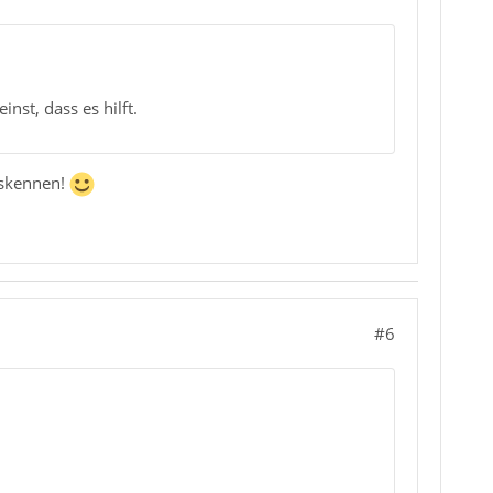
st, dass es hilft.
uskennen!
#6