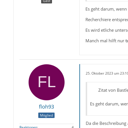
Gast
Es geht darum, wenn 
Recherchiere entsprec
Es wird etliche unter
Manch mal hilft nur
t
25. Oktober 2023 um 23:1
Zitat von Bastl
Es geht darum, wen
floh93
Mitglied
Da die Beschreibung au
Reaktionen
4