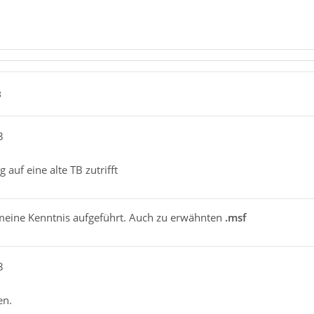
8
3
 auf eine alte TB zutrifft
 meine Kenntnis aufgeführt. Auch zu erwähnten
.msf
3
en.