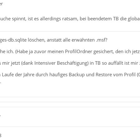
er
che spinnt, ist es allerdings ratsam, bei beendetem TB die globa
es-db.sqlite löschen, anstatt alle erwähnten .msf?
he ich. (Habe ja zuvor meinen ProfilOrdner gesichert, den ich jet
s mir jetzt (dank Intensiver Beschäftigung) in TB so auffällt ist mir
 Laufe der Jahre durch häufiges Backup und Restore vom Profil 
.
7
3