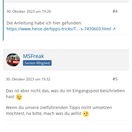
#4
30. Oktober 2023 um 19:26
Um zur Standardgröße zurückzukehren, heißt der
Die Anleitung habe ich hier gefunden:
Eintrag:
https://www.heise.de/tipps-tricks/T…-s-7470603.html
user_pref("layout.css.devPixelsPerPx","-1.0");
MSFreak
Senior-Mitglied
#5
30. Oktober 2023 um 19:32
Das ist aber nicht das, was du im Eingangspost beschrieben
hast
Wenn du unsere zielführenden Tipps nicht umsetzen
möchtest, na bitte, mach was du willst