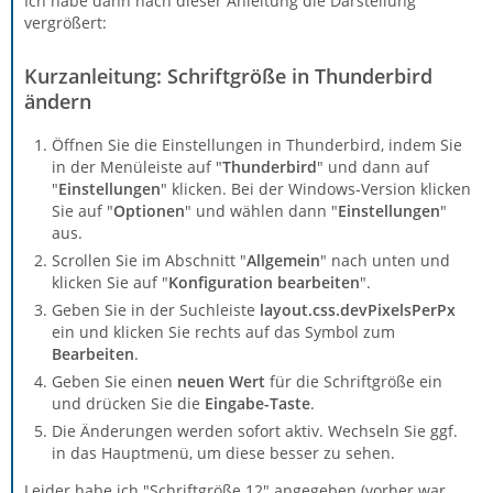
Ich habe dann nach dieser Anleitung die Darstellung
vergrößert:
Kurzanleitung: Schriftgröße in Thunderbird
ändern
Öffnen Sie die Einstellungen in Thunderbird, indem Sie
in der Menüleiste auf "
Thunderbird
" und dann auf
"
Einstellungen
" klicken. Bei der Windows-Version klicken
Sie auf "
Optionen
" und wählen dann "
Einstellungen
"
aus.
Scrollen Sie im Abschnitt "
Allgemein
" nach unten und
klicken Sie auf "
Konfiguration bearbeiten
".
Geben Sie in der Suchleiste
layout.css.devPixelsPerPx
ein und klicken Sie rechts auf das Symbol zum
Bearbeiten
.
Geben Sie einen
neuen Wert
für die Schriftgröße ein
und drücken Sie die
Eingabe-Taste
.
Die Änderungen werden sofort aktiv. Wechseln Sie ggf.
in das Hauptmenü, um diese besser zu sehen.
Leider habe ich "Schriftgröße 12" angegeben (vorher war