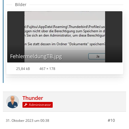
Bilder
FehlermeldungTB.jpg
25,84 kB
467 × 178
Thunder
Administrator
#10
31. Oktober 2023 um 00:38