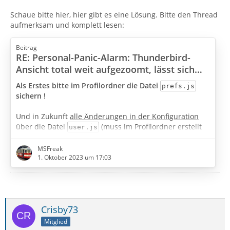
Schaue bitte hier, hier gibt es eine Lösung. Bitte den Thread
aufmerksam und komplett lesen:
Beitrag
RE: Personal-Panic-Alarm: Thunderbird-
Ansicht total weit aufgezoomt, lässt sich
nicht mehr zurückzoomen. Bedienung jetzt
Als Erstes bitte im Profilordner die Datei
prefs.js
unmöglich.
sichern !
Und in Zukunft
alle Änderungen in der Konfiguration
über die Datei
(muss im Profilordner erstellt
user.js
werden) machen, was dann z.B. so aussehen würde.
MSFreak
1. Oktober 2023 um 17:03
Crisby73
Mitglied