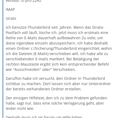
Windos 10 pro 22H2
IMAP
strato
Ich benutze Thunderbird seit. Jahren. Wenn das Strato-
Postfach voll läuft, lösche ich. jetzt muss ich erstmals eine
Reihe von E-Mails dauerhaft aufbewahren Zu viele, um
diese irgendwie einzeln abzuspeichern. Ich habe deshalb
einen Ordner c:/Sicherung/Thunderbird eingerichtet, wohin
ich die Dateien (E-Mails) verschieben will. Ich habe alle zu
verschiebenden E-mails markiert. Bei Betätigung der
rechten Maustaste ergibt sich kein entsprechender Befehl
wie "Ausschneiden" oder" Verschieben.
Darufhin habe ich versucht, den Ordner in Thunderbird
sichtbar zu machen. Dort lassen sich aber nur Unterordner
der bereits vorhandenen Ordner erstellen.
Der einzigen Hilfetext, den ich zu dem Problem gefunden
habe, sagt nur, dass eine solche Verlagerung geht, aber
leider nicht wie.
Deshalb muss ich im forum um Hilfe bitten